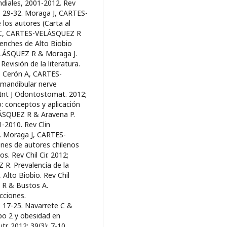
ndiales, 2001-2012. Rev
): 29-32. Moraga J, CARTES-
los autores (Carta al
ete C, CARTES-VELÁSQUEZ R
enches de Alto Biobio
ELÁSQUEZ R & Moraga J.
Revisión de la literatura.
V, Cerón A, CARTES-
mandibular nerve
 Int J Odontostomat. 2012;
: conceptos y aplicación
LÁSQUEZ R & Aravena P.
1-2010. Rev Clin
8. Moraga J, CARTES-
nes de autores chilenos
s. Rev Chil Cir. 2012;
R. Prevalencia de la
Alto Biobio. Rev Chil
 R & Bustos A.
cciones.
 17-25. Navarrete C &
po 2 y obesidad en
r. 2012; 39(3): 7-10.