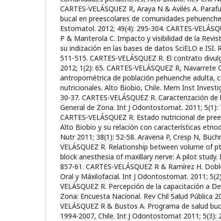
CARTES-VELÁSQUEZ R, Araya N & Avilés A. Parafu
bucal en preescolares de comunidades pehuenches
Estomatol. 2012; 49(4): 295-304. CARTES-VELÁSQ
P & Manterola C. Impacto y visibilidad de la Revist
su indización en las bases de datos SciELO e ISI. Re
511-515. CARTES-VELÁSQUEZ R. El contrato divulgat
2012; 1(2): 65. CARTES-VELÁSQUEZ R, Navarrete C
antropométrica de población pehuenche adulta, c
nutricionales. Alto Biobio, Chile. Mem Inst Investi
30-37. CARTES-VELÁSQUEZ R. Caracterización de l
General de Zona. Int J Odontostomat. 2011; 5(1):
CARTES-VELÁSQUEZ R. Estado nutricional de pree
Alto Biobio y su relación con características etno
Nutr 2011; 38(1): 52-58. Aravena P, Cresp N, Bü
VELÁSQUEZ R. Relationship between volume of pt
block anesthesia of maxillary nerve: A pilot study. 
857-61. CARTES-VELÁSQUEZ R & Ramírez H. Doble
Oral y Máxilofacial. Int J Odontostomat. 2011; 5(
VELÁSQUEZ R. Percepción de la capacitación a De
Zona: Encuesta Nacional. Rev Chil Salud Pública 2
VELÁSQUEZ R & Bustos A. Programa de salud buca
1994-2007, Chile. Int J Odontostomat 2011; 5(3):