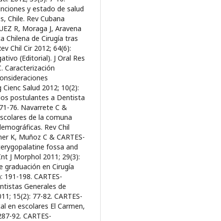
nciones y estado de salud
, Chile. Rev Cubana
UEZ R, Moraga J, Aravena
a Chilena de Cirugía tras
v Chil Cir 2012; 64(6):
ivo (Editorial). J Oral Res
. Caracterización
onsideraciones
g Cienc Salud 2012; 10(2):
os postulantes a Dentista
 71-76. Navarrete C &
scolares de la comuna
demográficas. Rev Chil
chner K, Muñoz C & CARTES-
erygopalatine fossa and
Int J Morphol 2011; 29(3):
 graduación en Cirugía
2): 191-198. CARTES-
ntistas Generales de
011; 15(2): 77-82. CARTES-
l en escolares El Carmen,
 287-92. CARTES-