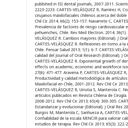
published in ISI dental journals, 2007-2011. Scient
2223-2233. CARTES-VELÁSQUEZ R, Ramírez H, Cort
cirujanos máxilofaciales chilenos acerca del dobl
Chil Cir. 2014; 66(2): 153-157. Navarrete C, CAR
Prevalencia de factores de riesgo cardiovascular
pehuenches, Chile. Rev Med Electron. 2014; 36(1)
VELÁSQUEZ R. Cambios mayores (Editorial). J Oral 
CARTES-VELÁSQUEZ R. Reflexiones en torno a la 
Chile. Pensar Salud 2013; 1(1): 6-7. CARTES-VELÁSQ
calidad del Journal of Oral Research (Editorial). J O
CARTES-VELÁSQUEZ R. Exponential growth of denta
effects on academic, economic and workforce issu
27(6): 471-477. Aravena P, CARTES-VELÁSQUEZ R,
Productividad y calidad metodológica de artículos c
Maxilofacial en Chile, 2001-2012. Rev Chil Cir. 2013
CARTES-VELÁSQUEZ R, Urrutia S, Manterola C. Nive
artículos publicados en Revista Chilena de Cirugía.
2008-2012. Rev Chil Cir. 2013; 65(4): 300-305. C
Estandarizar y evolucionar (Editorial). J Oral Res 20
Burgos M, Manterola C, Sanhueza A, CARTES-VEL
Confiabilidad de la escala MINCIR para valorar ca
estudios de terapia. Rev Chil Cir. 2013; 65(3): 2