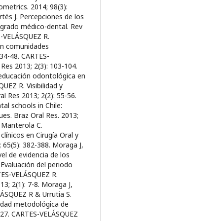
ometrics. 2014; 98(3):
és J. Percepciones de los
e grado médico-dental. Rev
TES-VELÁSQUEZ R.
 en comunidades
: 34-48. CARTES-
Res 2013; 2(3): 103-104.
educación odontológica en
UEZ R. Visibilidad y
ral Res 2013; 2(2): 55-56.
l schools in Chile:
es. Braz Oral Res. 2013;
 Manterola C.
línicos en Cirugía Oral y
; 65(5): 382-388. Moraga J,
l de evidencia de los
 Evaluación del periodo
ARTES-VELÁSQUEZ R.
13; 2(1): 7-8. Moraga J,
ÁSQUEZ R & Urrutia S.
lidad metodológica de
22-227. CARTES-VELÁSQUEZ