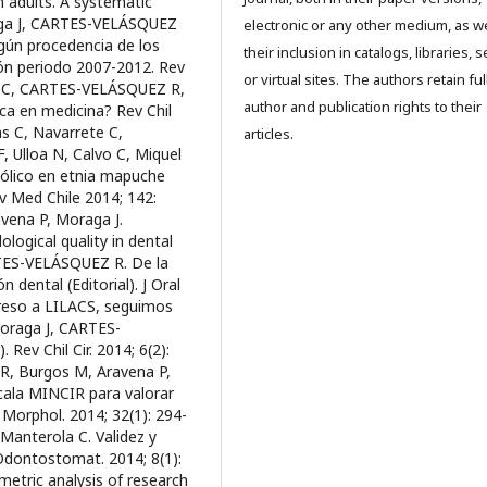
 adults. A systematic
raga J, CARTES-VELÁSQUEZ
electronic or any other medium, as we
egún procedencia de los
their inclusion in catalogs, libraries, 
ción periodo 2007-2012. Rev
or virtual sites. The authors retain ful
ola C, CARTES-VELÁSQUEZ R,
author and publication rights to their
ica en medicina? Rev Chil
as C, Navarrete C,
articles.
 Ulloa N, Calvo C, Miquel
bólico en etnia mapuche
ev Med Chile 2014; 142:
ena P, Moraga J.
ological quality in dental
RTES-VELÁSQUEZ R. De la
 dental (Editorial). J Oral
reso a LILACS, seguimos
 Moraga J, CARTES-
Rev Chil Cir. 2014; 6(2):
R, Burgos M, Aravena P,
escala MINCIR para valorar
 Morphol. 2014; 32(1): 294-
anterola C. Validez y
 Odontostomat. 2014; 8(1):
etric analysis of research