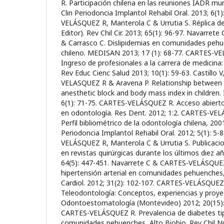
R. Participación chilena en las reuniones IADR mu
Clin Periodoncia Implantol Rehabil Oral. 2013; 6(1
VELÁSQUEZ R, Manterola C & Urrutia S. Réplica de 
Editor). Rev Chil Cir. 2013; 65(1): 96-97. Navarr
& Carrasco C. Dislipidemias en comunidades pehu
chileno. MEDISAN 2013; 17 (1): 68-77. CARTES-V
Ingreso de profesionales a la carrera de medicina: 
Rev Educ Cienc Salud 2013; 10(1): 59-63. Castillo 
VELASQUEZ R & Aravena P. Relationship between 
anesthetic block and body mass index in children.
6(1): 71-75. CARTES-VELÁSQUEZ R. Acceso abierto
en odontología. Res Dent. 2012; 1:2. CARTES-VE
Perfil bibliométrico de la odontología chilena, 200
Periodoncia Implantol Rehabil Oral. 2012; 5(1): 5-
VELÁSQUEZ R, Manterola C & Urrutia S. Publicacio
en revistas quirúrgicas durante los últimos diez año
64(5): 447-451. Navarrete C & CARTES-VELÁSQUEZ 
hipertensión arterial en comunidades pehuenches, 
Cardiol. 2012; 31(2): 102-107. CARTES-VELÁSQUEZ
Teleodontología: Conceptos, experiencias y proye
Odontoestomatología (Montevideo) 2012; 20(15):
CARTES-VELÁSQUEZ R. Prevalencia de diabetes ti
comunidades pehuenches, Alto Biobio. Rev Chil Nut