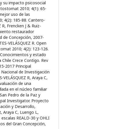
y su impacto psicosocial
ontostomat 2010; 4(1): 65-
ejor uso de las
; 4(2): 185-88. Cantero-
R, Frencken J & Ruiz-
miento restaurador
ad de Concepción, 2007-
ARTES-VELÁSQUEZ R. Open
stomat 2010; 4(2): 123-126.
Conocimientos y estado
a Chile Crece Contigo. Rev
15-2017 Principal
Nacional de Investigación
ES-VELÁSQUEZ R, Araya C,
Evaluación de una
ada en el núcleo familiar
 San Pedro de la Paz y
pal Investigator. Proyecto
ación y Desarrollo,
 Araya C, Luengo L,
las escalas REALD-30 y OHLI
icos del Gran Concepción,