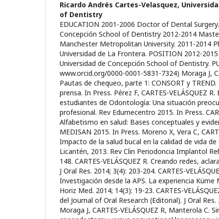
Ricardo Andrés Cartes-Velasquez,
Universida
of Dentistry
EDUCATION 2001-2006 Doctor of Dental Surgery. 
Concepción School of Dentistry 2012-2014 Master 
Manchester Metropolitan University. 2011-2014 Ph
Universidad de La Frontera. POSITION 2012-2015 
Universidad de Concepción School of Dentistry.
www.orcid.org/0000-0001-5831-7324) Moraga J,
Pautas de chequeo, parte 1: CONSORT y TREND. Re
prensa. In Press. Pérez F, CARTES-VELÁSQUEZ R. 
estudiantes de Odontología: Una situación preoc
profesional. Rev Edumecentro 2015. In Press. C
Alfabetismo en salud: Bases conceptuales y evide
MEDISAN 2015. In Press. Moreno X, Vera C, CAR
Impacto de la salud bucal en la calidad de vida de
Licantén, 2013. Rev Clin Periodoncia Implantol Reha
148. CARTES-VELÁSQUEZ R. Creando redes, aclarando
J Oral Res. 2014; 3(4): 203-204. CARTES-VELÁSQUE
Investigación desde la APS. La experiencia Küm
Horiz Med. 2014; 14(3): 19-23. CARTES-VELÁSQUEZ
del Journal of Oral Research (Editorial). J Oral Res.
Moraga J, CARTES-VELÁSQUEZ R, Manterola C. Sing