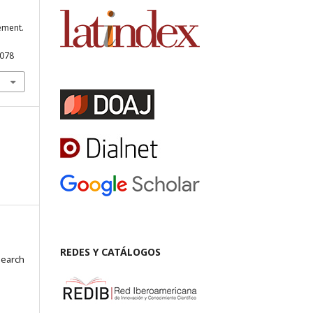
tement.
.078
REDES Y CATÁLOGOS
search