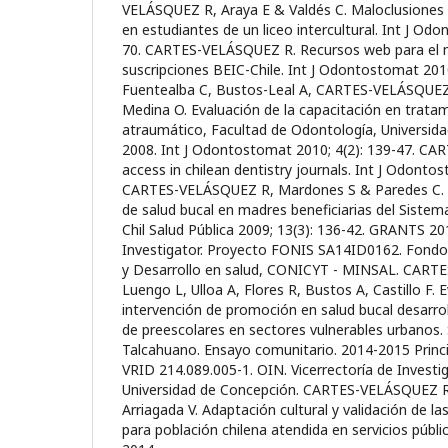
VELÁSQUEZ R, Araya E & Valdés C. Maloclusiones 
en estudiantes de un liceo intercultural. Int J Od
70. CARTES-VELÁSQUEZ R. Recursos web para el m
suscripciones BEIC-Chile. Int J Odontostomat 2010
Fuentealba C, Bustos-Leal A, CARTES-VELÁSQUEZ 
Medina O. Evaluación de la capacitación en trata
atraumático, Facultad de Odontología, Universid
2008. Int J Odontostomat 2010; 4(2): 139-47. C
access in chilean dentistry journals. Int J Odonto
CARTES-VELÁSQUEZ R, Mardones S & Paredes C. 
de salud bucal en madres beneficiarias del Sistem
Chil Salud Pública 2009; 13(3): 136-42. GRANTS 20
Investigator. Proyecto FONIS SA14ID0162. Fondo 
y Desarrollo en salud, CONICYT - MINSAL. CART
Luengo L, Ulloa A, Flores R, Bustos A, Castillo F. 
intervención de promoción en salud bucal desarroll
de preescolares en sectores vulnerables urbanos.
Talcahuano. Ensayo comunitario. 2014-2015 Princi
VRID 214.089.005-1. OIN. Vicerrectoría de Investig
Universidad de Concepción. CARTES-VELÁSQUEZ R,
Arriagada V. Adaptación cultural y validación de 
para población chilena atendida en servicios públ