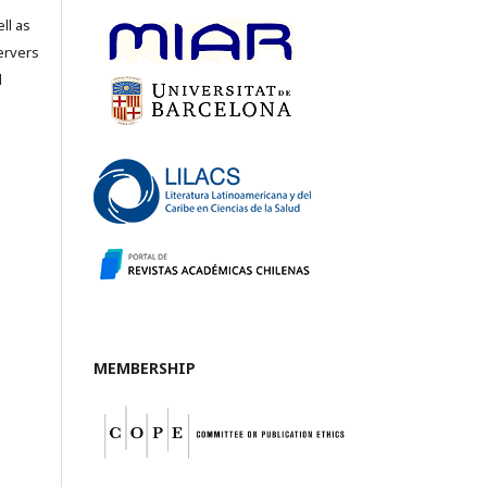
ll as
servers
l
MEMBERSHIP