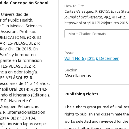
d de Concepción School
How to Cite
Cartes-Velasquez, R. (2015). Ethics Sta
Universidad de
Journal of Oral Research
,
4
(6), 411-412.
of Public Health.
https://doi.org/10.17126/joralres.2015
D in Medical Sciences.
Assistant Profesor.
More Citation Formats
 PUBLICATIONS. (ORCID
 CARTES-VELÁSQUEZ R.
v Chil Cir. 2015. En
Issue
Estrés y burnout en
Vol 4 No 6 (2015): December
upante en la formación
ARTES-VELÁSQUEZ R.
Section
ncia en odontología.
Miscellaneous
TES-VELÁSQUEZ R.
 escolares de 11 a 14 años,
bil Oral. 2014; 7(3): 142-
Publishing rights
 el itinerario (Editorial).
Z R, Navarrete C.
e Mongüen Pehuenche.
The authors grant Journal of Oral Re
 R. Internacionalización
rights to publish and disseminate the
 2014; 3(3): 133-134.
works selected and reviewed for the
le-incision laparoscopic
journal, both in their paper versions,