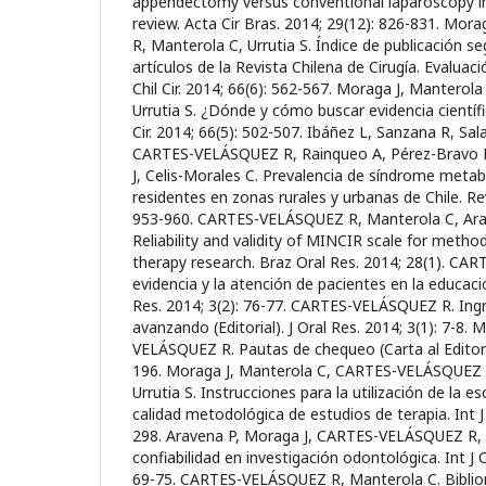
appendectomy versus conventional laparoscopy in
review. Acta Cir Bras. 2014; 29(12): 826-831. Mo
R, Manterola C, Urrutia S. Índice de publicación s
artículos de la Revista Chilena de Cirugía. Evalua
Chil Cir. 2014; 66(6): 562-567. Moraga J, Manter
Urrutia S. ¿Dónde y cómo buscar evidencia científ
Cir. 2014; 66(5): 502-507. Ibáñez L, Sanzana R, Sal
CARTES-VELÁSQUEZ R, Rainqueo A, Pérez-Bravo F,
J, Celis-Morales C. Prevalencia de síndrome meta
residentes en zonas rurales y urbanas de Chile. R
953-960. CARTES-VELÁSQUEZ R, Manterola C, Arav
Reliability and validity of MINCIR scale for method
therapy research. Braz Oral Res. 2014; 28(1). CA
evidencia y la atención de pacientes en la educación
Res. 2014; 3(2): 76-77. CARTES-VELÁSQUEZ R. Ing
avanzando (Editorial). J Oral Res. 2014; 3(1): 7-8.
VELÁSQUEZ R. Pautas de chequeo (Carta al Editor). 
196. Moraga J, Manterola C, CARTES-VELÁSQUEZ 
Urrutia S. Instrucciones para la utilización de la 
calidad metodológica de estudios de terapia. Int J
298. Aravena P, Moraga J, CARTES-VELÁSQUEZ R, M
confiabilidad en investigación odontológica. Int J
69-75. CARTES-VELÁSQUEZ R, Manterola C. Bibliom