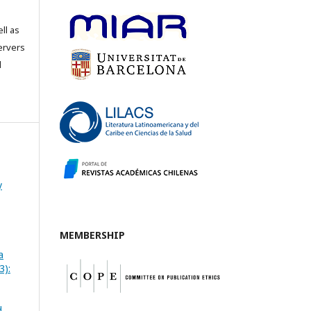
ll as
servers
l
y
MEMBERSHIP
a
3):
d