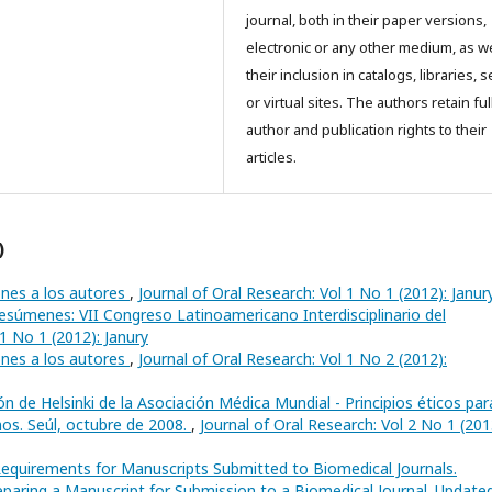
journal, both in their paper versions,
electronic or any other medium, as we
their inclusion in catalogs, libraries, 
or virtual sites. The authors retain ful
author and publication rights to their
articles.
)
ones a los autores
,
Journal of Oral Research: Vol 1 No 1 (2012): Janur
resúmenes: VII Congreso Latinoamericano Interdisciplinario del
 1 No 1 (2012): Janury
ones a los autores
,
Journal of Oral Research: Vol 1 No 2 (2012):
ón de Helsinki de la Asociación Médica Mundial - Principios éticos par
os. Seúl, octubre de 2008.
,
Journal of Oral Research: Vol 2 No 1 (201
equirements for Manuscripts Submitted to Biomedical Journals.
paring a Manuscript for Submission to a Biomedical Journal. Update