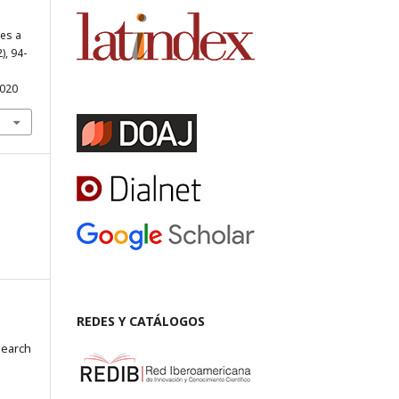
nes a
2), 94-
.020
REDES Y CATÁLOGOS
search