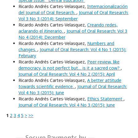
Special Issue: "Dental Education"
Ricardo Andrés Cartes-Velasquez,
Internacionalización
del Journal of Oral Research.
,
Journal of Oral Research:
Vol 3 No 3 (2014): September
Ricardo Andrés Cartes-Velasquez,
Creando redes,
aclarando el itinerario.
,
Journal of Oral Research: Vol 3
No 4 (2014): December
Ricardo Andrés Cartes-Velasquez,
Numbers and
changes.
,
Journal of Oral Research: Vol 4 No 1 (2015):
February
Ricardo Andrés Cartes-Velasquez,
Peer-review, like
democracy, is not perfect but… is it a sacred cow?
,
Journal of Oral Research: Vol 4 No 2 (2015): April
Ricardo Andrés Cartes-Velasquez,
A better attitude
towards scientific evidence.
,
Journal of Oral Research:
Vol 4 No 3 (2015): June
Ricardo Andrés Cartes-Velasquez,
Ethics Statement
,
Journal of Oral Research: Vol 4 No 3 (2015): June
1
2
3
4
5
>
>>