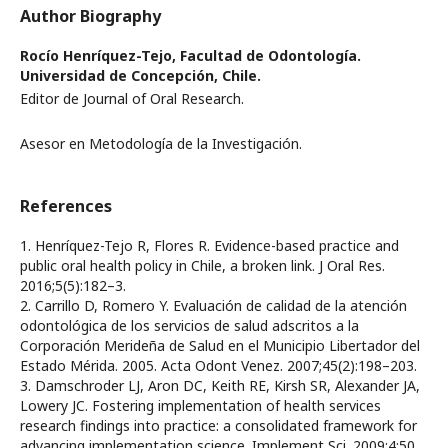
Author Biography
Rocío Henríquez-Tejo,
Facultad de Odontología.
Universidad de Concepción, Chile.
Editor de Journal of Oral Research.
Asesor en Metodología de la Investigación.
References
1. Henríquez-Tejo R, Flores R. Evidence-based practice and
public oral health policy in Chile, a broken link. J Oral Res.
2016;5(5):182–3.
2. Carrillo D, Romero Y. Evaluación de calidad de la atención
odontológica de los servicios de salud adscritos a la
Corporación Merideña de Salud en el Municipio Libertador del
Estado Mérida. 2005. Acta Odont Venez. 2007;45(2):198–203.
3. Damschroder LJ, Aron DC, Keith RE, Kirsh SR, Alexander JA,
Lowery JC. Fostering implementation of health services
research findings into practice: a consolidated framework for
advancing implementation science. Implement Sci. 2009;4:50.